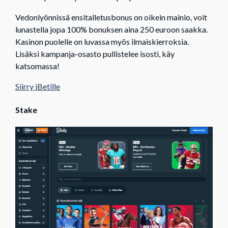
Vedonlyönnissä ensitalletusbonus on oikein mainio, voit
lunastella jopa 100% bonuksen aina 250 euroon saakka.
Kasinon puolelle on luvassa myös ilmaiskierroksia.
Lisäksi kampanja-osasto pullistelee isosti, käy
katsomassa!
Siirry iBetille
Stake