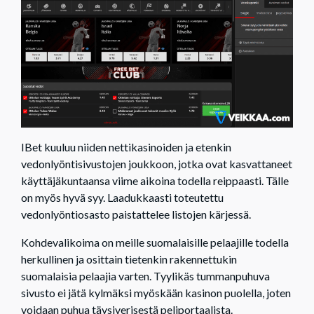
IBet kuuluu niiden nettikasinoiden ja etenkin
vedonlyöntisivustojen joukkoon, jotka ovat kasvattaneet
käyttäjäkuntaansa viime aikoina todella reippaasti. Tälle
on myös hyvä syy. Laadukkaasti toteutettu
vedonlyöntiosasto paistattelee listojen kärjessä.
Kohdevalikoima on meille suomalaisille pelaajille todella
herkullinen ja osittain tietenkin rakennettukin
suomalaisia pelaajia varten. Tyylikäs tummanpuhuva
sivusto ei jätä kylmäksi myöskään kasinon puolella, joten
voidaan puhua täysiverisestä peliportaalista.