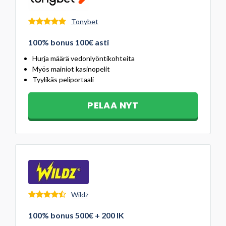
Tonybet
100% bonus 100€ asti
Hurja määrä vedonlyöntikohteita
Myös mainiot kasinopelit
Tyylikäs peliportaali
PELAA NYT
Wildz
100% bonus 500€ + 200 IK