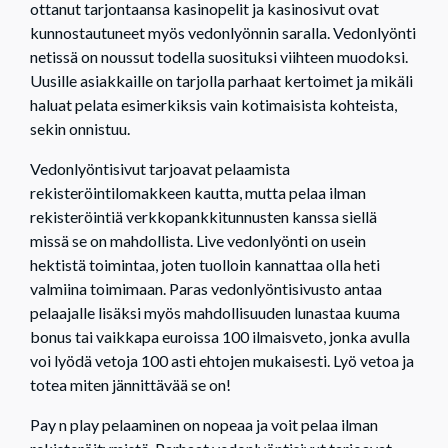
ottanut tarjontaansa kasinopelit ja kasinosivut ovat
kunnostautuneet myös vedonlyönnin saralla. Vedonlyönti
netissä on noussut todella suosituksi viihteen muodoksi.
Uusille asiakkaille on tarjolla parhaat kertoimet ja mikäli
haluat pelata esimerkiksis vain kotimaisista kohteista,
sekin onnistuu.
Vedonlyöntisivut tarjoavat pelaamista
rekisteröintilomakkeen kautta, mutta pelaa ilman
rekisteröintiä verkkopankkitunnusten kanssa siellä
missä se on mahdollista. Live vedonlyönti on usein
hektistä toimintaa, joten tuolloin kannattaa olla heti
valmiina toimimaan. Paras vedonlyöntisivusto antaa
pelaajalle lisäksi myös mahdollisuuden lunastaa kuuma
bonus tai vaikkapa euroissa 100 ilmaisveto, jonka avulla
voi lyödä vetoja 100 asti ehtojen mukaisesti. Lyö vetoa ja
totea miten jännittävää se on!
Pay n play pelaaminen on nopeaa ja voit pelaa ilman