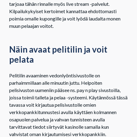
tarjoaa tähän rinnalle myös live stream -palvelut.
Kilpailukykyiset kertoimet kannattaa ehdottomasti
poimia omalle kupongille ja voit lyödä laudalta monen
muun pelaajan voitot.
Näin avaat pelitilin ja voit
pelata
Pelitilin avaaminen vedonlyöntisivustolle on
parhaimmillaan alle minuutin juttu. Helpoiten
pelisivuston uumeniin pääsee ns. pay n play sivustoilla,
joissa toimii talleta ja pelaa -systeemi. Käytännössä tässä
tavassa voit kirjautua pelisivustolle omien
verkkopankkitunnustesi avulla käyttäen kolmannen
osapuolen palvelua ja vahvan tunnisteen avulla
tarvittavat tiedot siirtyvät kasinolle samalla kun
vahvistat oman kirjautumisesi verkkopankkiin.