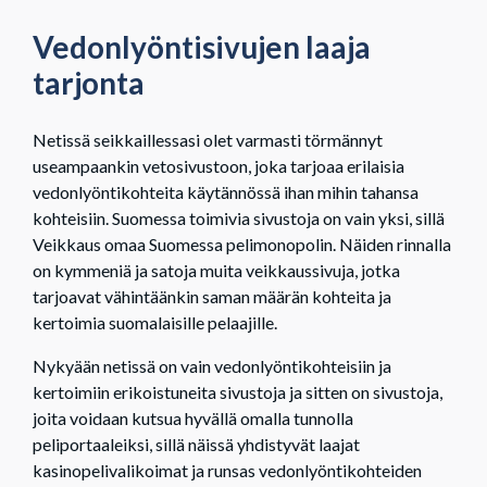
Vedonlyöntisivujen laaja
tarjonta
Netissä seikkaillessasi olet varmasti törmännyt
useampaankin vetosivustoon, joka tarjoaa erilaisia
vedonlyöntikohteita käytännössä ihan mihin tahansa
kohteisiin. Suomessa toimivia sivustoja on vain yksi, sillä
Veikkaus omaa Suomessa pelimonopolin. Näiden rinnalla
on kymmeniä ja satoja muita veikkaussivuja, jotka
tarjoavat vähintäänkin saman määrän kohteita ja
kertoimia suomalaisille pelaajille.
Nykyään netissä on vain vedonlyöntikohteisiin ja
kertoimiin erikoistuneita sivustoja ja sitten on sivustoja,
joita voidaan kutsua hyvällä omalla tunnolla
peliportaaleiksi, sillä näissä yhdistyvät laajat
kasinopelivalikoimat ja runsas vedonlyöntikohteiden