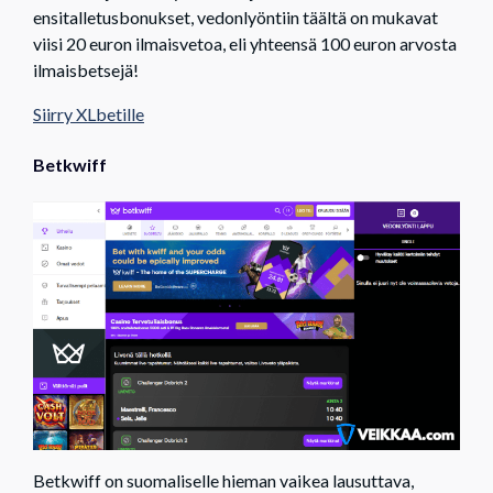
ensitalletusbonukset, vedonlyöntiin täältä on mukavat
viisi 20 euron ilmaisvetoa, eli yhteensä 100 euron arvosta
ilmaisbetsejä!
Siirry XLbetille
Betkwiff
Betkwiff on suomaliselle hieman vaikea lausuttava,