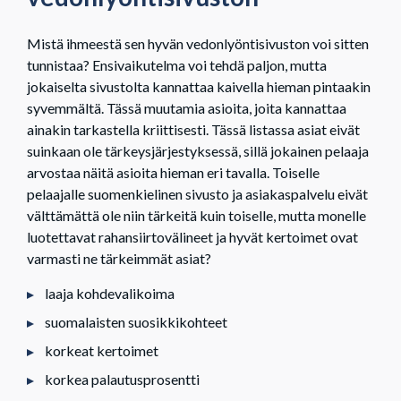
Mistä ihmeestä sen hyvän vedonlyöntisivuston voi sitten
tunnistaa? Ensivaikutelma voi tehdä paljon, mutta
jokaiselta sivustolta kannattaa kaivella hieman pintaakin
syvemmältä. Tässä muutamia asioita, joita kannattaa
ainakin tarkastella kriittisesti. Tässä listassa asiat eivät
suinkaan ole tärkeysjärjestyksessä, sillä jokainen pelaaja
arvostaa näitä asioita hieman eri tavalla. Toiselle
pelaajalle suomenkielinen sivusto ja asiakaspalvelu eivät
välttämättä ole niin tärkeitä kuin toiselle, mutta monelle
luotettavat rahansiirtovälineet ja hyvät kertoimet ovat
varmasti ne tärkeimmät asiat?
laaja kohdevalikoima
suomalaisten suosikkikohteet
korkeat kertoimet
korkea palautusprosentti