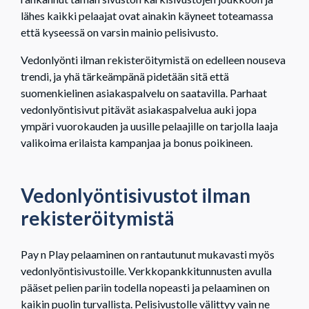
lähes kaikki pelaajat ovat ainakin käyneet toteamassa
että kyseessä on varsin mainio pelisivusto.
Vedonlyönti ilman rekisteröitymistä on edelleen nouseva
trendi, ja yhä tärkeämpänä pidetään sitä että
suomenkielinen asiakaspalvelu on saatavilla. Parhaat
vedonlyöntisivut pitävät asiakaspalvelua auki jopa
ympäri vuorokauden ja uusille pelaajille on tarjolla laaja
valikoima erilaista kampanjaa ja bonus poikineen.
Vedonlyöntisivustot ilman
rekisteröitymistä
Pay n Play pelaaminen on rantautunut mukavasti myös
vedonlyöntisivustoille. Verkkopankkitunnusten avulla
pääset pelien pariin todella nopeasti ja pelaaminen on
kaikin puolin turvallista. Pelisivustolle välittyy vain ne