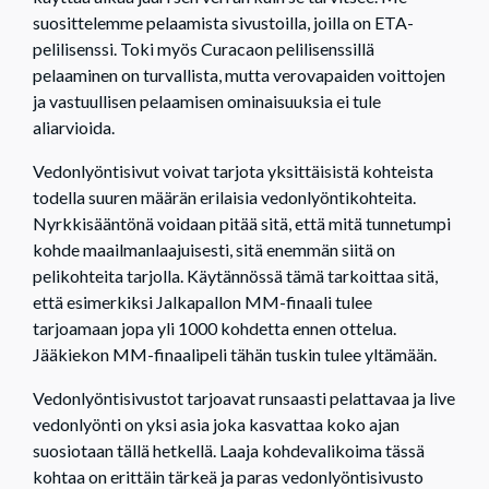
suosittelemme pelaamista sivustoilla, joilla on ETA-
pelilisenssi. Toki myös Curacaon pelilisenssillä
pelaaminen on turvallista, mutta verovapaiden voittojen
ja vastuullisen pelaamisen ominaisuuksia ei tule
aliarvioida.
Vedonlyöntisivut voivat tarjota yksittäisistä kohteista
todella suuren määrän erilaisia vedonlyöntikohteita.
Nyrkkisääntönä voidaan pitää sitä, että mitä tunnetumpi
kohde maailmanlaajuisesti, sitä enemmän siitä on
pelikohteita tarjolla. Käytännössä tämä tarkoittaa sitä,
että esimerkiksi Jalkapallon MM-finaali tulee
tarjoamaan jopa yli 1000 kohdetta ennen ottelua.
Jääkiekon MM-finaalipeli tähän tuskin tulee yltämään.
Vedonlyöntisivustot tarjoavat runsaasti pelattavaa ja live
vedonlyönti on yksi asia joka kasvattaa koko ajan
suosiotaan tällä hetkellä. Laaja kohdevalikoima tässä
kohtaa on erittäin tärkeä ja paras vedonlyöntisivusto