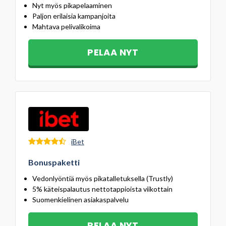
Nyt myös pikapelaaminen
Paljon erilaisia kampanjoita
Mahtava pelivalikoima
PELAA NYT
iBet
Bonuspaketti
Vedonlyöntiä myös pikatalletuksella (Trustly)
5% käteispalautus nettotappioista viikottain
Suomenkielinen asiakaspalvelu
PELAA NYT