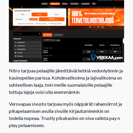
Nitro tarjoaa pelaajille jännittäviä hetkiä vedonlyönnin ja
kasinopelien parissa. Kohdevalikoima ja lajivalikoima on
suhteellisen laaja, toki meille suomalaisille pelaajille
tuttuja lajeja voisi olla enemmänkin.
Verovapaa sivusto tarjoaa myös näppärät rahansiirrot ja
pikapelaamisen avulla sivuille kirjautuminenkin on
todella nopeaa. Trustly pikakasino on oiva valinta pay n
play pelaamiseen.