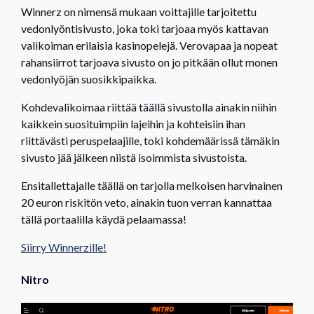
Winnerz on nimensä mukaan voittajille tarjoitettu
vedonlyöntisivusto, joka toki tarjoaa myös kattavan
valikoiman erilaisia kasinopelejä. Verovapaa ja nopeat
rahansiirrot tarjoava sivusto on jo pitkään ollut monen
vedonlyöjän suosikkipaikka.
Kohdevalikoimaa riittää täällä sivustolla ainakin niihin
kaikkein suosituimpiin lajeihin ja kohteisiin ihan
riittävästi peruspelaajille, toki kohdemäärissä tämäkin
sivusto jää jälkeen niistä isoimmista sivustoista.
Ensitallettajalle täällä on tarjolla melkoisen harvinainen
20 euron riskitön veto, ainakin tuon verran kannattaa
tällä portaalilla käydä pelaamassa!
Siirry Winnerzille!
Nitro