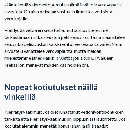
sääntelemiä vaihtoehtoja, mutta nämä ievät ole verovapaita
sivustoja. On aina pelaajan vastuulla ilmoittaa voitoista
verottajalle.
Voit lyödä vetoa eri sivustoilla, mutta suosittelemme
tarkastamaan mikä sivuston pelilisenssi on. Tämä määrittelee
sen, onko pelisivuston kaikki voitot verovapaita vai ei. Moni
arvostelu vähättelee verovapautta, mutta meidän
mielestämme lähes kaikki sivustot joilla tuo ETA alueen
lisenssi on, menevät muiden kasinoiden ohi.
Nopeat kotiutukset näillä
vinkeillä
Kierrätysvaatimus; Jos olet lunastanut vedonlyöntibonuksen,
tarkista että kierrätysvaatimus on loppuun asti suoritettu. Jos
kotiutat aiemmin, menetät bonusrahan ja sillä saadut