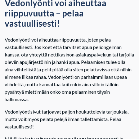
Vedonlyönti voi aiheuttaa
riippuvuutta – pelaa
vastuullisesti!
Vedonlyönti voi aiheuttaa riippuvuutta, joten pelaa
vastuullisesti. Jos koet että tarvitset apua peliongelman
kanssa, ota yhteyttä nettikasinon asiakaspalveluun tai tarjolla
oleviin apujärjestöihin ja hanki apua. Pelaamisen tulee olla
aina viihtellistä ja pelit pitää olla siten pelattavissa että niihin
ei mene liikaa rahaa. Vedonlyönti on parhaimmillaan upeaa
viihdettä, mutta kannattaa kuitenkin aina silloin tällöin
pysähtyä miettimään onko oma pelaaminen täysin
hallinnassa.
Vedonlyöntisivut tarjoavat paljon houkuttelevia tarjouksia,
mutta voit myös pelata pelejä ilman tallettamista. Pelaa
vastuullisesti!
Mikäli haluat, voit saada apua peliongelmaan nopeasti ja