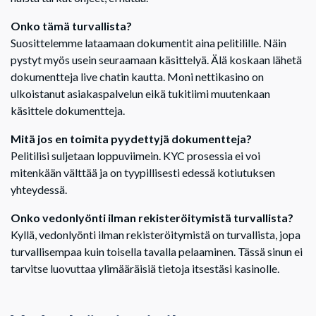
Onko tämä turvallista?
Suosittelemme lataamaan dokumentit aina pelitilille. Näin
pystyt myös usein seuraamaan käsittelyä. Älä koskaan lähetä
dokumentteja live chatin kautta. Moni nettikasino on
ulkoistanut asiakaspalvelun eikä tukitiimi muutenkaan
käsittele dokumentteja.
Mitä jos en toimita pyydettyjä dokumentteja?
Pelitilisi suljetaan loppuviimein. KYC prosessia ei voi
mitenkään välttää ja on tyypillisesti edessä kotiutuksen
yhteydessä.
Onko vedonlyönti ilman rekisteröitymistä turvallista?
Kyllä, vedonlyönti ilman rekisteröitymistä on turvallista, jopa
turvallisempaa kuin toisella tavalla pelaaminen. Tässä sinun ei
tarvitse luovuttaa ylimääräisiä tietoja itsestäsi kasinolle.