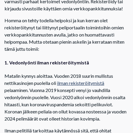
varmasti parhaat kertoimet vedonlyöntiin. Rekisteröidy tai
kirjaudu sivustoille käyttäen omia verkkopankkitunnuksia!
Homma on tehty todella helpoksi ja kun kerran olet
rekisteröitynyt tai liittynyt peliportaalin toimintoihin omien
verkkopankkitunnusten avulla, jatko on huomattavasti
helpompaa. Mutta otetaan pienin askelin ja kerrataan miten
tämä juttu toimii:
1. Vedonlyönti ilman rekisteröitymistä
Matalin kynnys aloittaa. Vuoden 2018 suurin mullistus
nettikasinojen puolella oli
ilman rekisteröitymistä
pelaaminen. Vuonna 2019 konsepti venyi jo vauhdilla
vedonlyönnin puolelle. Vuosi 2020 alkoi vedonlyönnin osalta
hitaasti, kun koronaviruspandemia sekoitti pelikuviot.
Koronan jälkeen peliala on ollut kovassa nosteessa ja vuoden
2024 pelimäärät ovat olleet historian kovimpia.
Ilman pelitiliä tarkoittaa käytännössä sitä, että ohitat