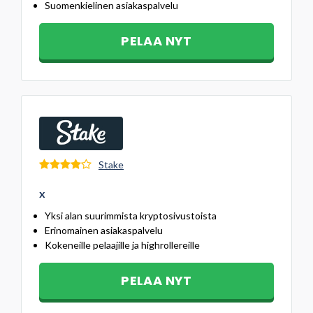
Suomenkielinen asiakaspalvelu
PELAA NYT
Stake
x
Yksi alan suurimmista kryptosivustoista
Erinomainen asiakaspalvelu
Kokeneille pelaajille ja highrollereille
PELAA NYT