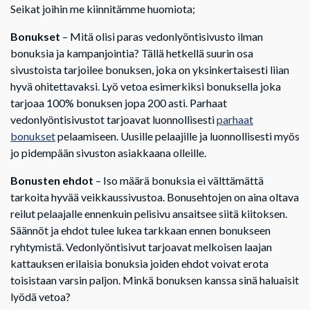
Seikat joihin me kiinnitämme huomiota;
Bonukset
– Mitä olisi paras vedonlyöntisivusto ilman
bonuksia ja kampanjointia? Tällä hetkellä suurin osa
sivustoista tarjoilee bonuksen, joka on yksinkertaisesti liian
hyvä ohitettavaksi. Lyö vetoa esimerkiksi bonuksella joka
tarjoaa 100% bonuksen jopa 200 asti. Parhaat
vedonlyöntisivustot tarjoavat luonnollisesti
parhaat
bonukset
pelaamiseen. Uusille pelaajille ja luonnollisesti myös
jo pidempään sivuston asiakkaana olleille.
Bonusten ehdot
– Iso määrä bonuksia ei välttämättä
tarkoita hyvää veikkaussivustoa. Bonusehtojen on aina oltava
reilut pelaajalle ennenkuin pelisivu ansaitsee siitä kiitoksen.
Säännöt ja ehdot tulee lukea tarkkaan ennen bonukseen
ryhtymistä. Vedonlyöntisivut tarjoavat melkoisen laajan
kattauksen erilaisia bonuksia joiden ehdot voivat erota
toisistaan varsin paljon. Minkä bonuksen kanssa sinä haluaisit
lyödä vetoa?